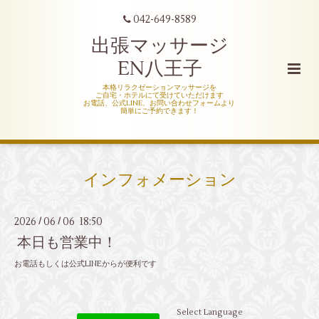
042-649-8589
出張マッサージ
EN八王子
本格リラクゼーションマッサージを
ご自宅・ホテルにて受けていただけます
お電話、公式LINE、お問い合わせフォームより
簡単にご予約できます！
インフォメーション
2026
06
06 18:50
/
/
本日も営業中！
お電話もしくは公式LINEからが便利です
Select Language