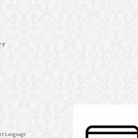
です
ct Language