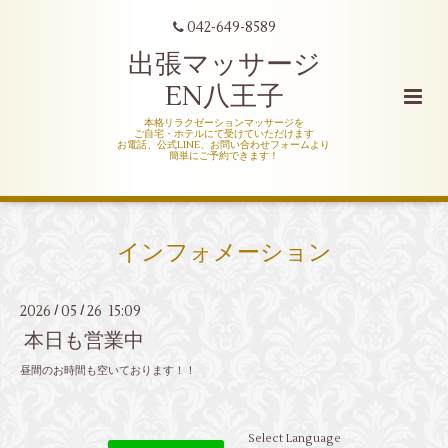
042-649-8589
出張マッサージ
EN八王子
本格リラクゼーションマッサージを
ご自宅・ホテルにて受けていただけます
お電話、公式LINE、お問い合わせフォームより
簡単にご予約できます！
インフォメーション
2026
05
26 15:09
/
/
本日も営業中
昼間のお時間も空いております！！
Select Language