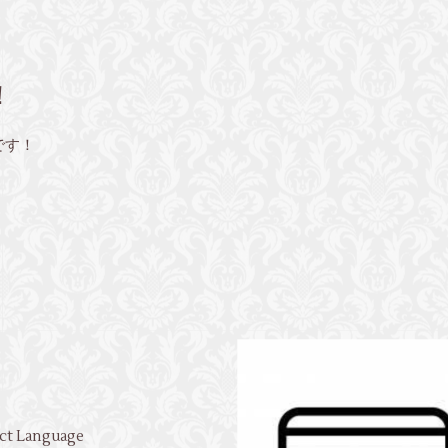
！
です！
ct Language