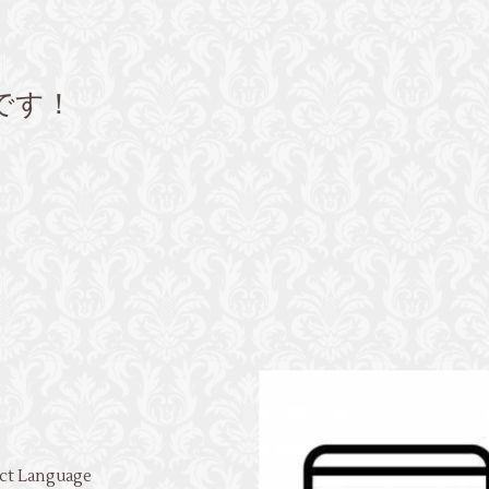
です！
！
ct Language