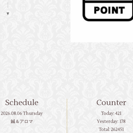
▼
Schedule
Counter
2026.08.06 Thursday
Today:
421
鍼＆アロマ
Yesterday:
178
Total:
262451