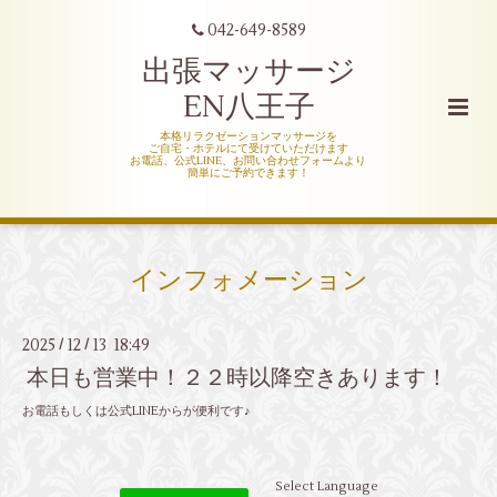
042-649-8589
出張マッサージ
EN八王子
本格リラクゼーションマッサージを
ご自宅・ホテルにて受けていただけます
お電話、公式LINE、お問い合わせフォームより
簡単にご予約できます！
インフォメーション
2025
12
13 18:49
/
/
本日も営業中！２２時以降空きあります！
お電話もしくは公式LINEからが便利です♪
Select Language