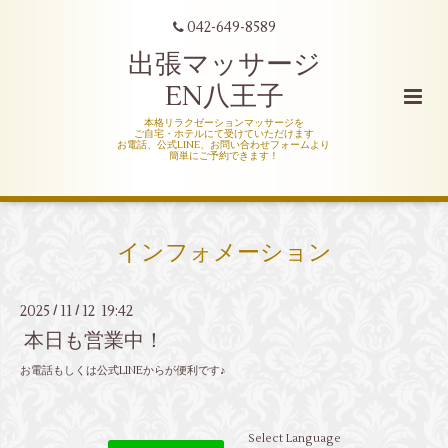
042-649-8589
出張マッサージ
EN八王子
本格リラクゼーションマッサージを
ご自宅・ホテルにて受けていただけます
お電話、公式LINE、お問い合わせフォームより
簡単にご予約できます！
インフォメーション
2025
11
12 19:42
/
/
本日も営業中！
お電話もしくは公式LINEからが便利です♪
Select Language