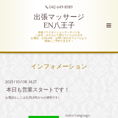
042-649-8589
出張マッサージ
EN八王子
本格リラクゼーションマッサージを
ご自宅・ホテルにて受けていただけます
お電話、公式LINE、お問い合わせフォームより
簡単にご予約できます！
インフォメーション
2025
10
08 14:27
/
/
本日も営業スタートです！
お電話もしくは公式LINEからが便利です♪
Select Language