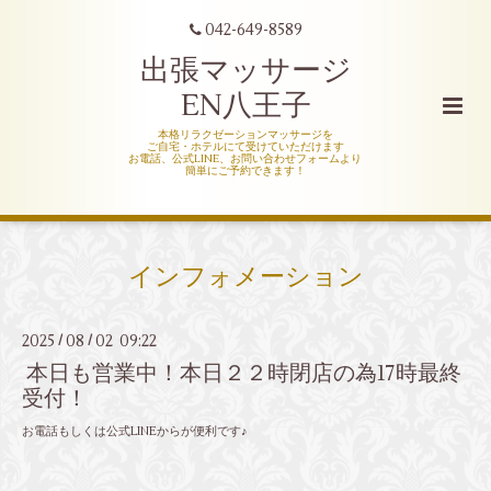
042-649-8589
出張マッサージ
EN八王子
本格リラクゼーションマッサージを
ご自宅・ホテルにて受けていただけます
お電話、公式LINE、お問い合わせフォームより
簡単にご予約できます！
インフォメーション
2025
08
02 09:22
/
/
本日も営業中！本日２２時閉店の為17時最終
受付！
お電話もしくは公式LINEからが便利です♪