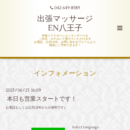
042-649-8589
出張マッサージ
EN八王子
本格リラクゼーションマッサージを
ご自宅・ホテルにて受けていただけます
お電話、公式LINE、お問い合わせフォームより
簡単にご予約できます！
インフォメーション
2025
06
25 16:09
/
/
本日も営業スタートです！
お電話もしくは公式LINEからが便利です♪
Select Language