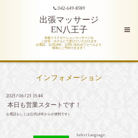
042-649-8589
出張マッサージ
EN八王子
本格リラクゼーションマッサージを
ご自宅・ホテルにて受けていただけます
お電話、公式LINE、お問い合わせフォームより
簡単にご予約できます！
インフォメーション
2025
06
23 15:44
/
/
本日も営業スタートです！
お電話もしくは公式LINEからが便利です♪
Select Language