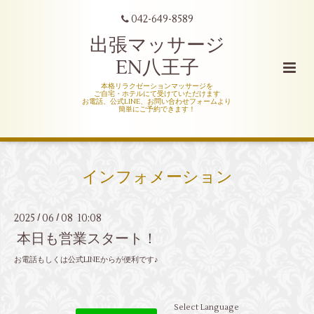
042-649-8589
出張マッサージ
EN八王子
本格リラクゼーションマッサージを
ご自宅・ホテルにて受けていただけます
お電話、公式LINE、お問い合わせフォームより
簡単にご予約できます！
インフォメーション
2025
06
08 10:08
/
/
本日も営業スタート！
お電話もしくは公式LINEからが便利です♪
Select Language