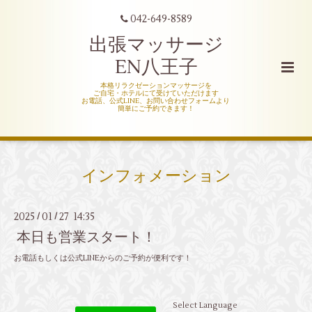
042-649-8589
出張マッサージ
EN八王子
本格リラクゼーションマッサージを
ご自宅・ホテルにて受けていただけます
お電話、公式LINE、お問い合わせフォームより
簡単にご予約できます！
インフォメーション
2025
01
27 14:35
/
/
本日も営業スタート！
お電話もしくは公式LINEからのご予約が便利です！
Select Language