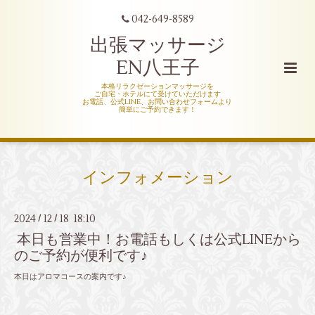
042-649-8589
出張マッサージ
EN八王子
本格リラクゼーションマッサージを
ご自宅・ホテルにて受けていただけます
お電話、公式LINE、お問い合わせフォームより
簡単にご予約できます！
インフォメーション
2024
12
18 18:10
/
/
本日も営業中！お電話もしくは公式LINEから
のご予約が便利です♪
本日はアロマコースの案内です♪