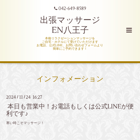
042-649-8589
出張マッサージ
EN八王子
本格リラクゼーションマッサージを
ご自宅・ホテルにて受けていただけます
お電話、公式LINE、お問い合わせフォームより
簡単にご予約できます！
インフォメーション
2024
11
24 16:27
/
/
本日も営業中！お電話もしくは公式LINEが便
利です♪
寒い時こそマッサージ！