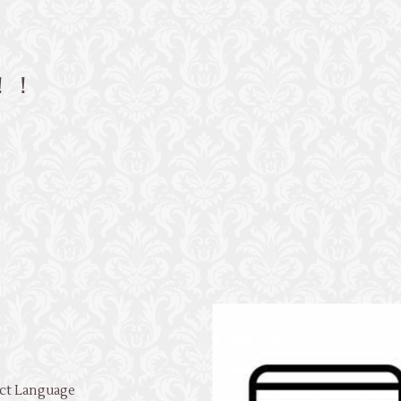
！！
ct Language