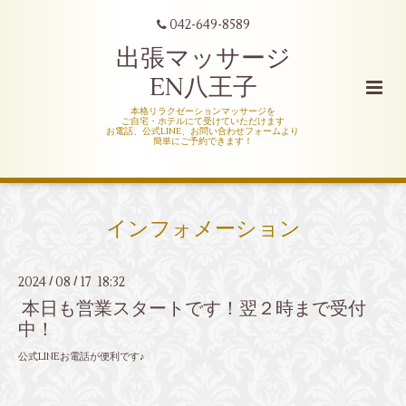
042-649-8589
出張マッサージ
EN八王子
本格リラクゼーションマッサージを
ご自宅・ホテルにて受けていただけます
お電話、公式LINE、お問い合わせフォームより
簡単にご予約できます！
インフォメーション
2024
08
17 18:32
/
/
本日も営業スタートです！翌２時まで受付
中！
公式LINEお電話が便利です♪