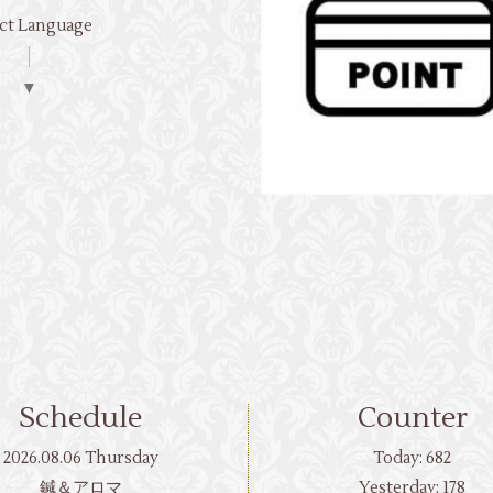
ct Language
▼
Schedule
Counter
2026.08.06 Thursday
Today:
682
鍼＆アロマ
Yesterday:
178