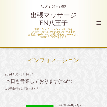
042-649-8589
出張マッサージ
EN八王子
本格リラクゼーションマッサージを
ご自宅・ホテルにて受けていただけます
お電話、公式LINE、お問い合わせフォームより
簡単にご予約できます！
インフォメーション
2024
06
17 14:57
/
/
本日も営業しております(*'ω'*)
ご予約お待ちしております！
Select Language