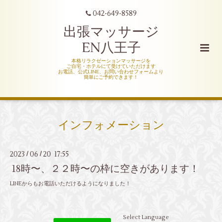
042-649-8589
出張マッサージ
EN八王子
本格リラクゼーションマッサージを
ご自宅・ホテルにて受けていただけます
お電話、公式LINE、お問い合わせフォームより
簡単にご予約できます！
インフォメーション
2023
06
20 17:55
/
/
18時〜、２２時〜の枠に空きがあります！
LINEからもお電話いただけるようになりました！
Select Language