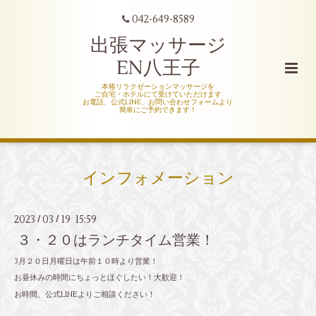
042-649-8589
出張マッサージ
EN八王子
本格リラクゼーションマッサージを
ご自宅・ホテルにて受けていただけます
お電話、公式LINE、お問い合わせフォームより
簡単にご予約できます！
インフォメーション
2023
03
19 15:59
/
/
３・２０はランチタイム営業！
3月２０日月曜日は午前１０時より営業！
お昼休みの時間にちょっとほぐしたい！大歓迎！
お時間、公式LINEよりご相談ください！