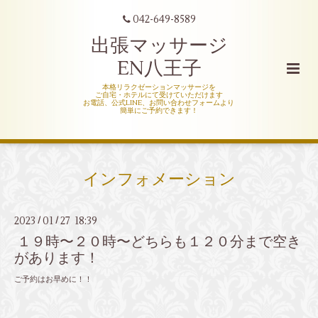
042-649-8589
出張マッサージ
EN八王子
本格リラクゼーションマッサージを
ご自宅・ホテルにて受けていただけます
お電話、公式LINE、お問い合わせフォームより
簡単にご予約できます！
インフォメーション
2023
01
27 18:39
/
/
１９時〜２０時〜どちらも１２０分まで空き
があります！
ご予約はお早めに！！