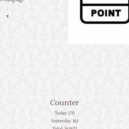
▼
Counter
Today:
170
Yesterday:
161
Total:
263622