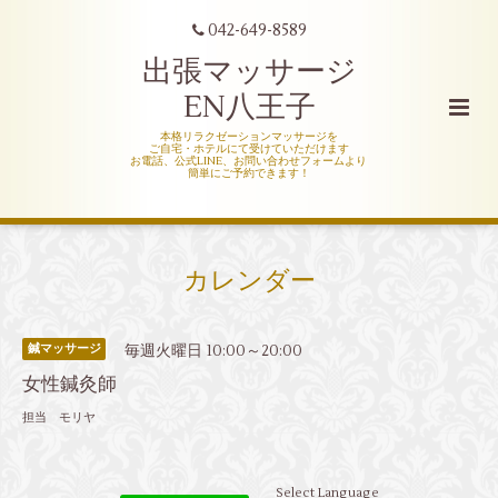
042-649-8589
出張マッサージ
EN八王子
本格リラクゼーションマッサージを
ご自宅・ホテルにて受けていただけます
お電話、公式LINE、お問い合わせフォームより
簡単にご予約できます！
カレンダー
毎週火曜日 10:00～20:00
鍼マッサージ
女性鍼灸師
担当 モリヤ
Select Language