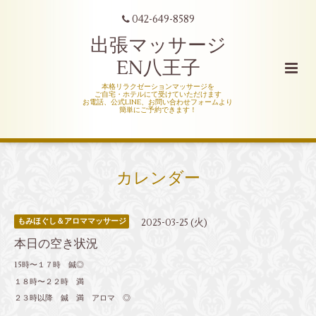
042-649-8589
出張マッサージ
EN八王子
本格リラクゼーションマッサージを
ご自宅・ホテルにて受けていただけます
お電話、公式LINE、お問い合わせフォームより
簡単にご予約できます！
カレンダー
2025-03-25 (火)
もみほぐし＆アロママッサージ
本日の空き状況
15時〜１７時 鍼◎
１８時〜２２時 満
２３時以降 鍼 満 アロマ ◎